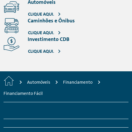
Automóveis
CLIQUE AQUI.
Caminhões e Ônibus
CLIQUE AQUI.
Investimento CDB
CLIQUE AQUI.
Home
Automóveis
Financiamento
Financiamento Fácil
Footer
Links:
Links:
Links:
Links:
Navigation
Meta
Social