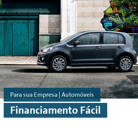
Ir para o conteúdo principal
Ir para o rodapé
Para sua Empresa | Automóveis
Financiamento Fácil