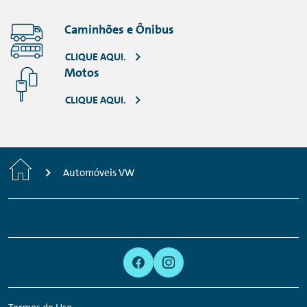
Caminhões e Ônibus
CLIQUE AQUI.
Motos
CLIQUE AQUI.
Home
Automóveis VW
Footer
Links:
Links:
Links:
Links:
Navigation
Meta
Social
Navigation
Media
Network