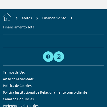
Home
Motos
Financiamento
Financiamento Total
Footer
Links:
Links:
Links:
Links:
Navigation
Meta
Social
Navigation
Media
Network
Termos de Uso
Links
Aviso de Privacidade
Politica de Cookies
Politica Institucional de Relacionamento com o cliente
Canal de Denúncias
Preferências de cookies