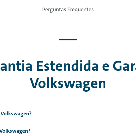
Perguntas Frequentes
antia Estendida e Ga
Volkswagen
a Volkswagen?
tensão da garantia original do fabricante. A cobertura ga
 Volkswagen?