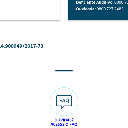
Deficiente Auditivo:
0800 7
Ouvidoria:
0800 727 2482
414.900949/2017-73
414.900949/2017-73.
Seguradora: Cardif do Brasil Seguros 
293-3 ou bnpparibascardif.com.br. Estipulante: Banco Vo
gen Corretora de Seguros Ltda. CPNJ: 60.888.898/0001-0
talização S.A, CNPJ: 74.267.170/0001-73, Processo SUSEP
dade Incentivo. Consulte o regulamento do sorteio no sit
a a venda de títulos de capitalização a menores de dezesse
stência do contrato em até 7 (sete) dias corridos com a de
scalizada pela SUSEP.
www.susep.gov.br
– 0800 021 8484. 
DÚVIDAS?
ou recomendação por parte da SUSEP. Seguradora parceira 
ACESSE O FAQ