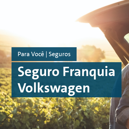
Ir para o conteúdo principal
Ir para o rodapé
Para Você | Seguros
Seguro Franquia
Volkswagen