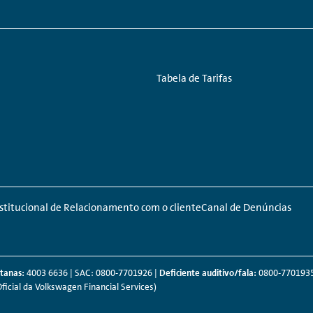
Links:
Tabela de Tarifas
Institucional de Relacionamento com o cliente
Canal de Denúncias
itanas:
4003 6636 | SAC: 0800-7701926 |
Deficiente auditivo/fala:
0800-7701935
cial da Volkswagen Financial Services)