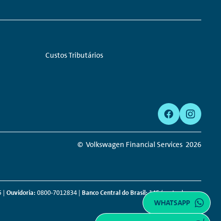
Links:
Custos Tributários
© Volkswagen Financial Services
2026
 |
Ouvidoria:
0800-7012834 |
Banco Central do Brasil:
145 (custo de uma
WHATSAPP