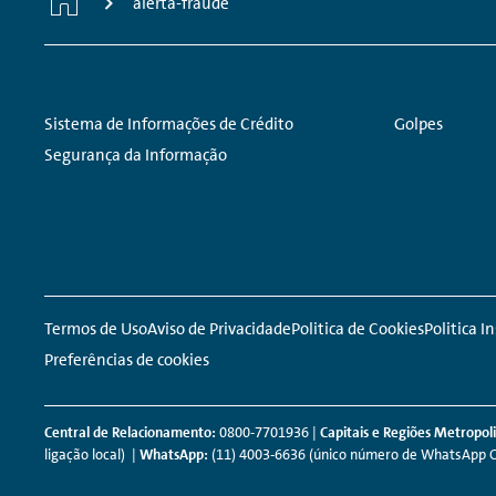
alerta-fraude
Footer
Links:
Links:
Sistema de Informações de Crédito
Golpes
Navigation
Segurança da Informação
Meta
Social
Navigation
Media
Network
Termos de Uso
Aviso de Privacidade
Politica de Cookies
Politica 
Links
Preferências de cookies
Central de Relacionamento:
0800-7701936 |
Capitais e Regiões Metropol
ligação local) |
WhatsApp:
(11) 4003-6636 (único número de WhatsApp Ofi