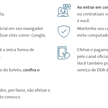
Ao entrar em co
la.
ou contratuais 
é você.
ficial em seu navegador
Mantenha seu 
ilizar sites como: Google,
evite computado
 é a única forma de
Efetue o pagame
.
pelo canal ofici
Você também pod
o do boleto,
confira o
serviço de DDA 
.
os, por favor, não efetue o
to conosco.