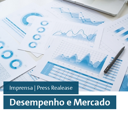
Ir para o conteúdo principal
Ir para o rodapé
Imprensa | Press Realease
Desempenho e Mercado