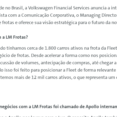
de no Brasil, a Volkswagen Financial Services anuncia a 
vista com a Comunicação Corporativa, o Managing Director
frotas e oferece sua visão estratégica para o futuro da
m a LM Frotas?
ndo tínhamos cerca de 1.800 carros ativos na frota da Flee
gócio de frotas. Desde acelerar a forma como nos posici
iscussão de volumes, antecipação de compras, até chegar 
o isso foi feito para posicionar a Fleet de forma relevan
 temos mais de 12 mil carros ativos, o que representa u
 negócios com a LM Frotas foi chamado de Apollo interna